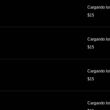
Cargando los 
15
$15
pesos
mexicanos
Cargando los 
15
$15
pesos
mexicanos
Cargando los 
15
$15
pesos
mexicanos
Cargando los 
15