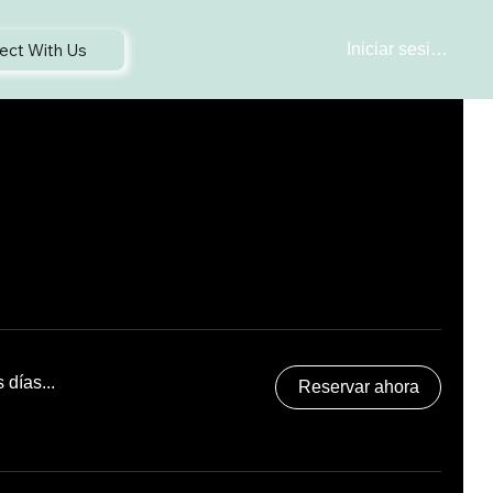
ect With Us
Iniciar sesión
días...
Reservar ahora